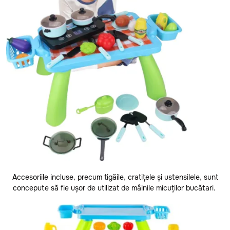
Anenii Noi
Balti
Basarabeasca
Briceni
Accesoriile incluse, precum tigăile, cratițele și ustensilele, sunt
concepute să fie ușor de utilizat de mâinile micuților bucătari.
Cahul
CATEGORII
Calarasi
Toate