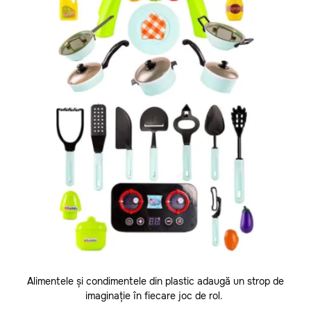
Cantemir
Precomanda
Causeni
Ceadir-Lunga
Sport
Chisinau
Teleghidate
Cimislia
Arme
Comrat
Criuleni
Muzicale
Donduseni
Mașinuțe
Drochia
Dubasari
Bucătării
Edinet
Modelare
Falesti
Alimentele și condimentele din plastic adaugă un strop de
imaginație în fiecare joc de rol.
Floresti
Figurine Animale