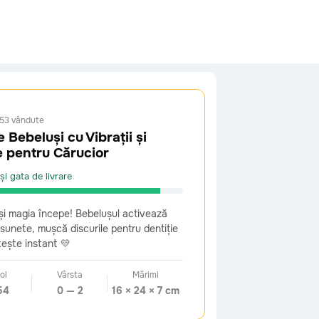
53 vândute
 Bebeluși cu Vibrații și
 pentru Cărucior
nii înapoi sau să schimbi jucăria. Vom
enticitatea companiei noastre, poți
și gata de livrare
și magia începe! Bebelușul activează
i sunete, mușcă discurile pentru dentiție
ștește instant 💛
ol
Vârsta
Mărimi
54
0 — 2
16 × 24 × 7 cm