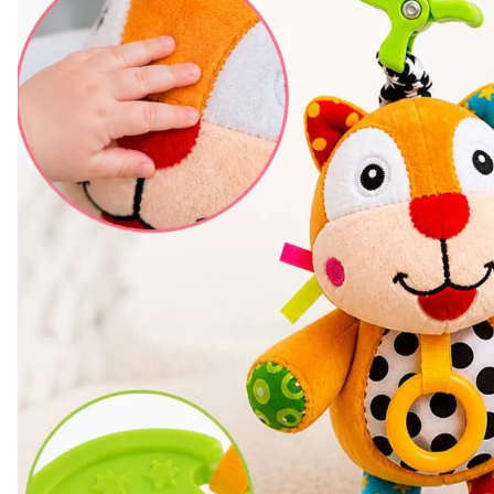
Trenulețe
Ponei
Zornăitoare
Plajă și Piscină