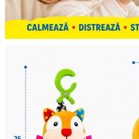
Anenii Noi
Balti
Basarabeasca
Briceni
Cahul
CATEGORII
Calarasi
Toate