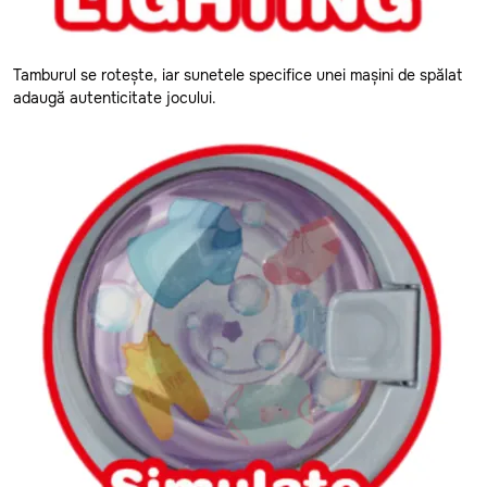
Glodeni
de Tras-Împins
Hincesti
Tamburul se rotește, iar sunetele specifice unei mașini de spălat
adaugă autenticitate jocului.
Stil & Frumusețe
Ialoveni
Leova
Electrice
Nisporeni
Construcție
Ocnita
Orhei
Educative
Rezina
Jocuri
Riscani
Păpuși
Singerei
Soldanesti
Circuit Masini
Soroca