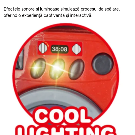
Cantemir
Efectele sonore și luminoase simulează procesul de spălare,
Precomanda
Causeni
oferind o experiență captivantă și interactivă.
Ceadir-Lunga
Sport
Chisinau
Teleghidate
Cimislia
Arme
Comrat
Criuleni
Muzicale
Donduseni
Mașinuțe
Drochia
Dubasari
Bucătării
Edinet
Modelare
Falesti
Floresti
Figurine Animale