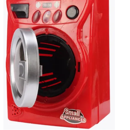
Anenii Noi
Balti
Basarabeasca
Briceni
Cahul
CATEGORII
Calarasi
Toate