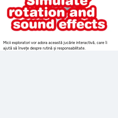
Diverse
Stefan-Voda
Straseni
Unelte
Taraclia
de Baie
Telenesti
Mișcare și
Ungheni
Micii exploratori vor adora această jucărie interactivă, care îi
Coordonare
ajută să învețe despre rutină și responsabilitate.
Vulcanesti
Roboți
Cărucioare
Super-Eroi
Căsuțe
Doctor