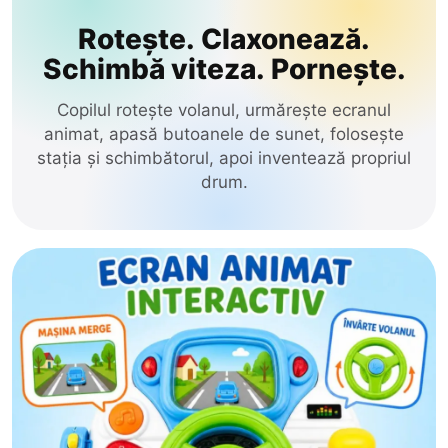
Glodeni
Rotește. Claxonează.
de Tras-Împins
Hincesti
Schimbă viteza. Pornește.
Stil & Frumusețe
Ialoveni
Copilul rotește volanul, urmărește ecranul
Leova
animat, apasă butoanele de sunet, folosește
Electrice
stația și schimbătorul, apoi inventează propriul
Nisporeni
drum.
Construcție
Ocnita
Orhei
Educative
Rezina
Jocuri
Riscani
Păpuși
Singerei
Soldanesti
Circuit Masini
Soroca