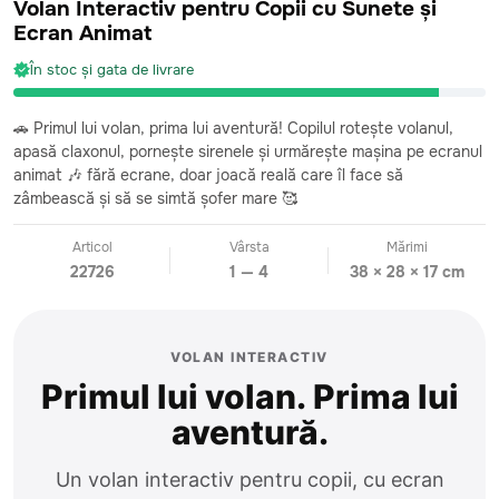
Volan Interactiv pentru Copii cu Sunete și
Ecran Animat
În stoc și gata de livrare
🚗 Primul lui volan, prima lui aventură! Copilul rotește volanul,
apasă claxonul, pornește sirenele și urmărește mașina pe ecranul
animat 🎶 fără ecrane, doar joacă reală care îl face să
zâmbească și să se simtă șofer mare 🥰
Articol
Vârsta
Mărimi
22726
1 — 4
38 × 28 × 17 cm
VOLAN INTERACTIV
Primul lui volan. Prima lui
aventură.
Un volan interactiv pentru copii, cu ecran