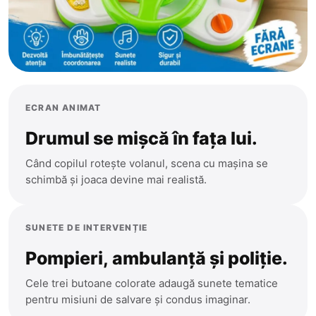
ECRAN ANIMAT
Drumul se mișcă în fața lui.
Când copilul rotește volanul, scena cu mașina se
Anenii Noi
schimbă și joaca devine mai realistă.
Balti
Basarabeasca
SUNETE DE INTERVENȚIE
Briceni
Pompieri, ambulanță și poliție.
Cahul
CATEGORII
Cele trei butoane colorate adaugă sunete tematice
Calarasi
pentru misiuni de salvare și condus imaginar.
Toate