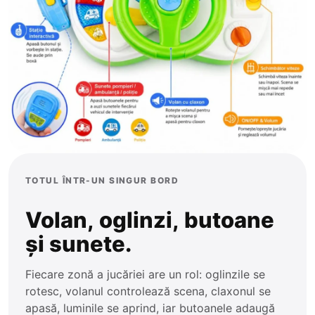
Trenulețe
Ponei
Zornăitoare
Plajă și Piscină
TOTUL ÎNTR-UN SINGUR BORD
Volan, oglinzi, butoane
și sunete.
Fiecare zonă a jucăriei are un rol: oglinzile se
rotesc, volanul controlează scena, claxonul se
apasă, luminile se aprind, iar butoanele adaugă