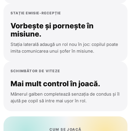
Cantemir
Precomanda
Causeni
STAȚIE EMISIE-RECEPȚIE
Ceadir-Lunga
Sport
Vorbește și pornește în
misiune.
Chisinau
Teleghidate
Cimislia
Stația laterală adaugă un rol nou în joc: copilul poate
imita comunicarea unui șofer în misiune.
Arme
Comrat
Criuleni
Muzicale
SCHIMBĂTOR DE VITEZE
Donduseni
Mai mult control în joacă.
Mașinuțe
Drochia
Mânerul galben completează senzația de condus și îl
Dubasari
Bucătării
ajută pe copil să intre mai ușor în rol.
Edinet
Modelare
Falesti
Floresti
Figurine Animale
CUM SE JOACĂ