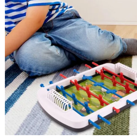
Anenii Noi
Balti
Basarabeasca
Briceni
Cahul
CATEGORII
Calarasi
Toate