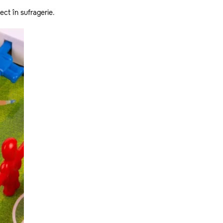
rect în sufragerie.