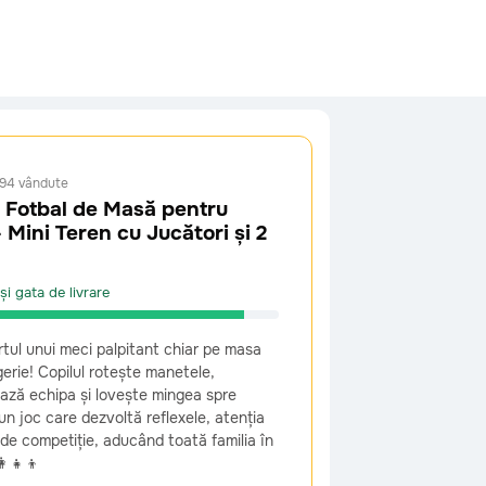
94 vândute
 Fotbal de Masă pentru
– Mini Teren cu Jucători și 2
nii înapoi sau să schimbi jucăria. Vom
enticitatea companiei noastre, poți
și gata de livrare
tul unui meci palpitant chiar pe masa
gerie! Copilul rotește manetele,
ază echipa și lovește mingea spre
un joc care dezvoltă reflexele, atenția
ul de competiție, aducând toată familia în
‍👧‍👦