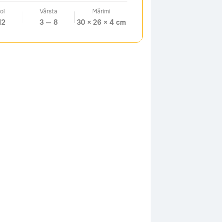
ol
Vârsta
Mărimi
12
3 — 8
30 × 26 × 4 cm