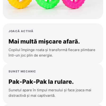
JOACĂ ACTIVĂ
Mai multă mișcare afară.
Copilul împinge roata și transformă fiecare plimbare
într-un joc plin de energie.
Anenii Noi
Balti
SUNET MECANIC
Basarabeasca
Pak-Pak-Pak la rulare.
Briceni
Cahul
Sunetul apare în timpul mersului și face joaca mai
CATEGORII
distractivă și mai captivantă.
Calarasi
Toate