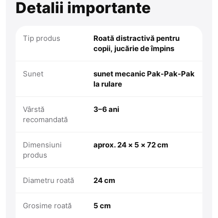
Detalii importante
Tip produs
Roată distractivă pentru
copii, jucărie de împins
Sunet
sunet mecanic Pak-Pak-Pak
la rulare
Vârstă
3–6 ani
recomandată
Dimensiuni
aprox. 24 × 5 × 72 cm
produs
Diametru roată
24 cm
Grosime roată
5 cm