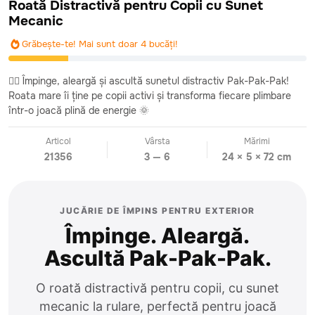
Roată Distractivă pentru Copii cu Sunet
Mecanic
Grăbește-te! Mai sunt doar 4 bucăți!
🚶‍♂️ Împinge, aleargă și ascultă sunetul distractiv Pak-Pak-Pak!
Roata mare îi ține pe copii activi și transforma fiecare plimbare
într-o joacă plină de energie 🌞
Articol
Vârsta
Mărimi
21356
3 — 6
24 × 5 × 72 cm
JUCĂRIE DE ÎMPINS PENTRU EXTERIOR
Împinge. Aleargă.
Ascultă Pak-Pak-Pak.
O roată distractivă pentru copii, cu sunet
mecanic la rulare, perfectă pentru joacă