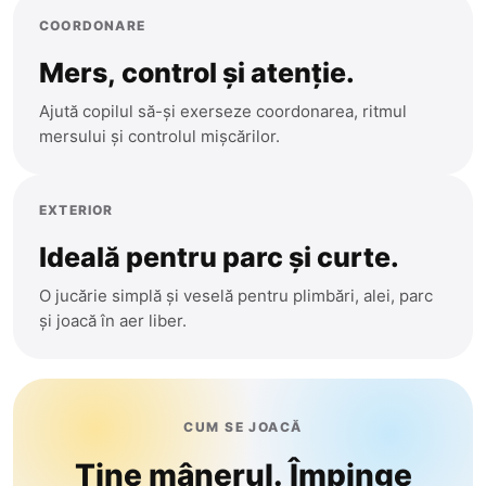
Cantemir
COORDONARE
Precomanda
Causeni
Mers, control și atenție.
Ceadir-Lunga
Sport
Ajută copilul să-și exerseze coordonarea, ritmul
Chisinau
mersului și controlul mișcărilor.
Teleghidate
Cimislia
Arme
Comrat
EXTERIOR
Criuleni
Ideală pentru parc și curte.
Muzicale
Donduseni
O jucărie simplă și veselă pentru plimbări, alei, parc
Mașinuțe
Drochia
și joacă în aer liber.
Dubasari
Bucătării
Edinet
Modelare
CUM SE JOACĂ
Falesti
Ține mânerul. Împinge
Floresti
Figurine Animale