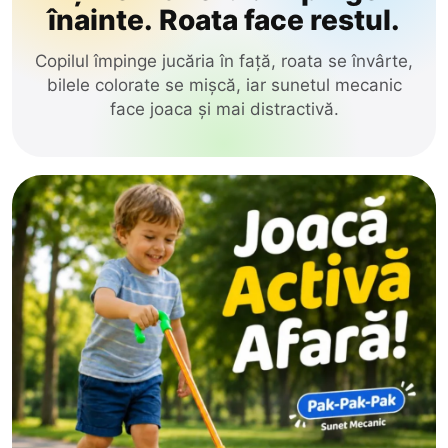
înainte. Roata face restul.
Glodeni
de Tras-Împins
Hincesti
Copilul împinge jucăria în față, roata se învârte,
bilele colorate se mișcă, iar sunetul mecanic
Stil & Frumusețe
Ialoveni
face joaca și mai distractivă.
Leova
Electrice
Nisporeni
Construcție
Ocnita
Orhei
Educative
Rezina
Jocuri
Riscani
Păpuși
Singerei
Soldanesti
Circuit Masini
Soroca