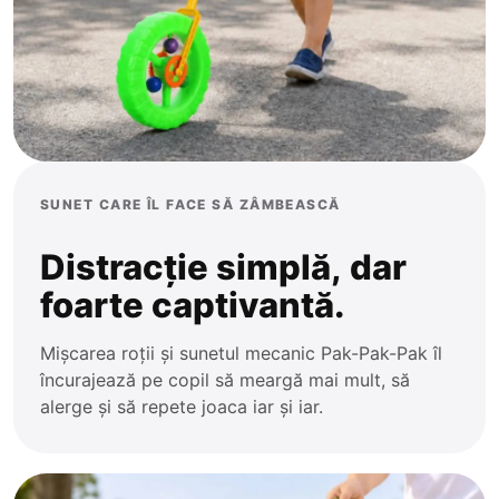
Trenulețe
Ponei
Zornăitoare
Plajă și Piscină
SUNET CARE ÎL FACE SĂ ZÂMBEASCĂ
Distracție simplă, dar
foarte captivantă.
Mișcarea roții și sunetul mecanic Pak-Pak-Pak îl
încurajează pe copil să meargă mai mult, să
alerge și să repete joaca iar și iar.