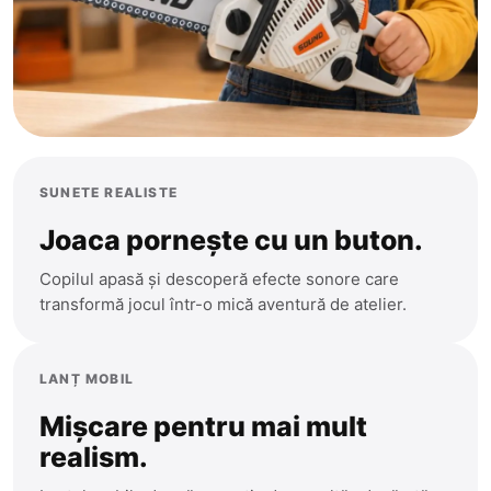
SUNETE REALISTE
Joaca pornește cu un buton.
Anenii Noi
Copilul apasă și descoperă efecte sonore care
Balti
transformă jocul într-o mică aventură de atelier.
Basarabeasca
Briceni
LANȚ MOBIL
Cahul
Mișcare pentru mai mult
CATEGORII
realism.
Calarasi
Toate