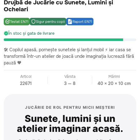
Drujbă de Jucărie cu Sunete, Lumini și
În stoc și gata de livrare
Ochelari
Testat EN71
Sigur pentru copii
Raport EN71
În stoc și gata de livrare
Siguranță & Conformitate
🛠️ Copilul apasă, pornește sunetele și lanțul mobil ⚡ iar casa se
transformă într-un atelier de joacă unde imaginația lucrează fără
Jucărie testată conform standardelor europene EN71
pauză 🧡
Raport de testare emis de un laborator acreditat
internațional
Articol
Vârsta
Mărimi
22671
3 — 8
40 × 20 × 10 cm
Descarca raport EN71 (PDF)
JUCĂRIE DE ROL PENTRU MICII MEȘTERI
Sunete, lumini și un
atelier imaginar acasă.