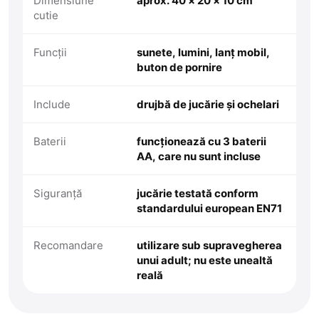
Dimensiune
aprox. 40 × 20 × 10 cm
cutie
Funcții
sunete, lumini, lanț mobil,
buton de pornire
Include
drujbă de jucărie și ochelari
Baterii
funcționează cu 3 baterii
AA, care nu sunt incluse
Siguranță
jucărie testată conform
standardului european EN71
Recomandare
utilizare sub supravegherea
unui adult; nu este unealtă
reală