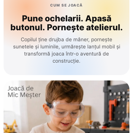
CUM SE JOACĂ
Glodeni
de Tras-Împins
Pune ochelarii. Apasă
Hincesti
butonul. Pornește atelierul.
Stil & Frumusețe
Ialoveni
Leova
Copilul ține drujba de mâner, pornește
Electrice
sunetele și luminile, urmărește lanțul mobil și
Nisporeni
transformă joaca într-o aventură de
Construcție
Ocnita
construcție.
Orhei
Educative
Rezina
Jocuri
Riscani
Păpuși
Singerei
Soldanesti
Circuit Masini
Soroca