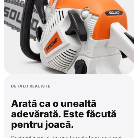
Trenulețe
Ponei
Zornăitoare
Plajă și Piscină
DETALII REALISTE
Arată ca o unealtă
adevărată. Este făcută
pentru joacă.
Designul inspirat din unelte reale face jocul mai