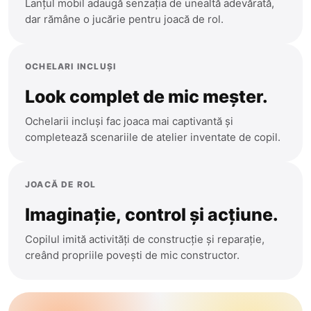
Cantemir
Lanțul mobil adaugă senzația de unealtă adevărată,
dar rămâne o jucărie pentru joacă de rol.
Precomanda
Causeni
Ceadir-Lunga
Sport
OCHELARI INCLUȘI
Chisinau
Teleghidate
Look complet de mic meșter.
Cimislia
Ochelarii incluși fac joaca mai captivantă și
Arme
Comrat
completează scenariile de atelier inventate de copil.
Criuleni
Muzicale
Donduseni
JOACĂ DE ROL
Mașinuțe
Drochia
Imaginație, control și acțiune.
Dubasari
Bucătării
Copilul imită activități de construcție și reparație,
Edinet
creând propriile povești de mic constructor.
Modelare
Falesti
Floresti
Figurine Animale