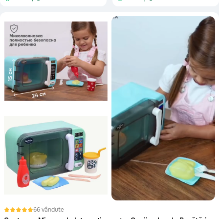
Anenii Noi
Balti
Basarabeasca
Briceni
Cahul
CATEGORII
Calarasi
Toate
66 vândute