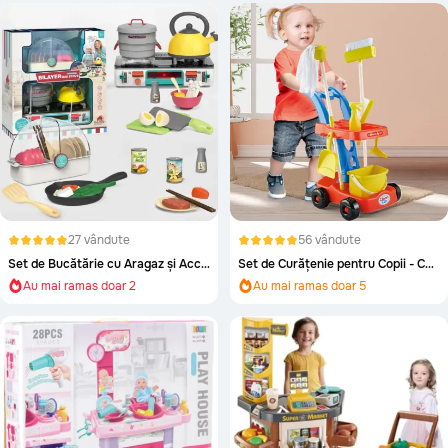
Au mai ramas doar 2
27 vândute
56 vândute
Set de Bucătărie cu Aragaz și Accesorii Realistice
Set de Curățenie pentru Copii - Cu Cărucior, Unelte și Aspirator Simulat
Au mai ramas doar 2
Au mai ramas doar 5
Aproape epuizat!
Aproape epuizat!
Au mai ramas doar 2
Au mai ramas doar 5