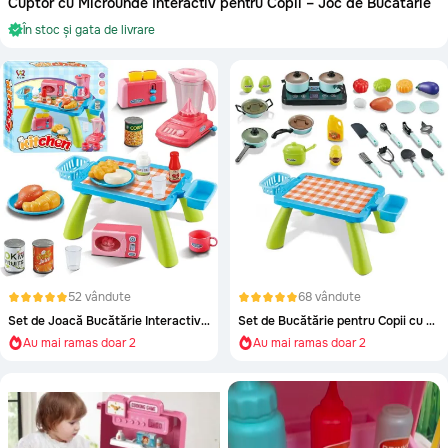
Cuptor cu Microunde Interactiv pentru Copii – Joc de Bucătărie
Cantemir
Precomanda
În stoc și gata de livrare
Causeni
Ceadir-Lunga
Sport
Chisinau
Teleghidate
Cimislia
Arme
Comrat
Criuleni
Muzicale
Donduseni
Mașinuțe
Drochia
52 vândute
68 vândute
Set de Joacă Bucătărie Interactivă pentru Copii
Set de Bucătărie pentru Copii cu Accesorii Interactive
Dubasari
Bucătării
Au mai ramas doar 2
Au mai ramas doar 2
Aproape epuizat!
Aproape epuizat!
Edinet
Au mai ramas doar 2
Au mai ramas doar 2
Modelare
Falesti
Floresti
Figurine Animale