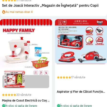
171 vândute
Set de Joacă Interactiv „Magazin de Înghețată” pentru Copii
Au mai ramas doar 4
Aproape epuizat!
Au mai ramas doar 4
17 vândute
Aspirator și Fier de Călcat Funcționale pe Baterii
33 vândute
Mașina de Cusut Electrică cu Coș de Rufe
În stoc și gata de livrare
În stoc și gata de livrare