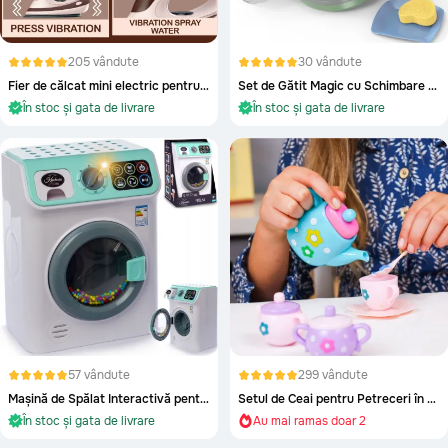
Trenulețe
205 vândute
30 vândute
Ponei
Fier de călcat mini electric pentru copii
Set de Gătit Magic cu Schimbare de Culoare și Efecte Realiste
În stoc și gata de livrare
În stoc și gata de livrare
Zornăitoare
Plajă și Piscină
57 vândute
299 vândute
Mașină de Spălat Interactivă pentru Copii cu Lumini și Sunete
Setul de Ceai pentru Petreceri în Miniatură
În stoc și gata de livrare
Au mai ramas doar 2
Aproape epuizat!