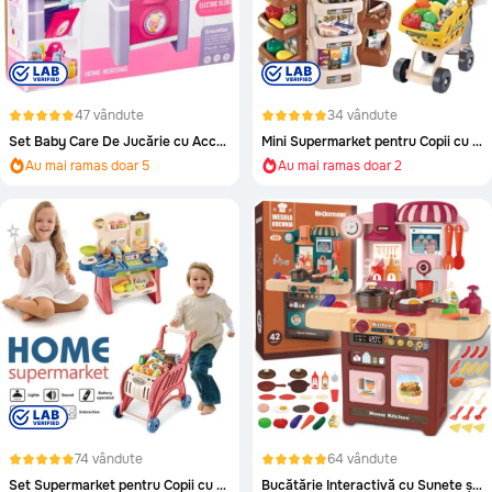
47 vândute
34 vândute
Set Baby Care De Jucărie cu Accesorii Complete
Mini Supermarket pentru Copii cu Cărucior și Casă
Au mai ramas doar 5
Au mai ramas doar 2
Aproape epuizat!
Aproape epuizat!
Au mai ramas doar 5
Au mai ramas doar 2
74 vândute
64 vândute
Set Supermarket pentru Copii cu Cărucior și Casă de Marcat
Bucătărie Interactivă cu Sunete și Abur pentru Copii – Set 42 Piese (culoare aleatorie)