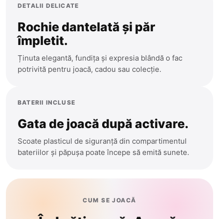
Cantemir
DETALII DELICATE
Precomanda
Causeni
Rochie dantelată și păr
Ceadir-Lunga
împletit.
Sport
Chisinau
Ținuta elegantă, fundița și expresia blândă o fac
Teleghidate
potrivită pentru joacă, cadou sau colecție.
Cimislia
Arme
Comrat
BATERII INCLUSE
Criuleni
Muzicale
Gata de joacă după activare.
Donduseni
Mașinuțe
Scoate plasticul de siguranță din compartimentul
Drochia
bateriilor și păpușa poate începe să emită sunete.
Dubasari
Bucătării
Edinet
Modelare
Falesti
CUM SE JOACĂ
Floresti
Figurine Animale