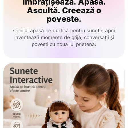
Îmbrățișează. Apasă.
Glodeni
Ascultă. Creează o
de Tras-Împins
poveste.
Hincesti
Stil & Frumusețe
Ialoveni
Copilul apasă pe burtică pentru sunete, apoi
inventează momente de grijă, conversații și
Leova
Electrice
povești cu noua lui prietenă.
Nisporeni
Construcție
Ocnita
Orhei
Educative
Rezina
Jocuri
Riscani
Păpuși
Singerei
Soldanesti
Circuit Masini
Soroca