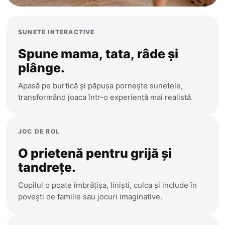
SUNETE INTERACTIVE
Spune mama, tata, râde și
plânge.
Apasă pe burtică și păpușa pornește sunetele,
transformând joaca într-o experiență mai realistă.
Anenii Noi
JOC DE ROL
Balti
O prietenă pentru grijă și
Basarabeasca
tandrețe.
Briceni
Copilul o poate îmbrățișa, liniști, culca și include în
Cahul
CATEGORII
povești de familie sau jocuri imaginative.
Calarasi
Toate