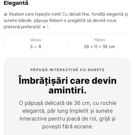
Elegantă
🎀 Realism care topește inimi! Cu detalii fine, fundiță elegantă și
sunete blânde, păpușa Reborn e pregătită să devină noua
prietenă preferată! 👧✨
Vârsta
Mărimi
3 — 8
26 × 11 × 39 cm
PĂPUȘĂ INTERACTIVĂ CU SUNETE
Îmbrățișări care devin
amintiri.
O păpușă delicată de 36 cm, cu rochie
elegantă, păr lung împletit și sunete
interactive pentru joacă de rol, grijă și
povești fără ecrane.