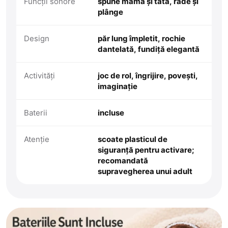
Funcții sonore
spune mama și tata, râde și
plânge
Design
păr lung împletit, rochie
dantelată, fundiță elegantă
Activități
joc de rol, îngrijire, povești,
imaginație
Baterii
incluse
Atenție
scoate plasticul de
siguranță pentru activare;
recomandată
supravegherea unui adult