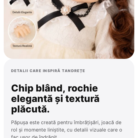
Trenulețe
Ponei
Zornăitoare
Plajă și Piscină
DETALII CARE INSPIRĂ TANDREȚE
Chip blând, rochie
elegantă și textură
plăcută.
Păpușa este creată pentru îmbrățișări, joacă de
rol și momente liniștite, cu detalii vizuale care o
fac ușor de îndrăgit.