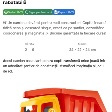
rabatabilă
Siguranță & Conformitate
Testat EN71
Sigur pentru copii
Raport EN71
Jucărie testată conform standardelor europene EN71
🚧 Un camion adevărat pentru micii constructori! Copilul încarcă,
Raport de testare emis de un laborator acreditat
ridică bena și descarcă singur, exact ca pe șantier, dezvoltând
internațional
coordonarea și imaginația 🎉 Bucurie garantată la fiecare cursă!
Descarca raport EN71 (PDF)
Vârsta
Mărimi
2 — 6
34 × 22 × 24 cm
Acest camion basculant pentru copii transformă orice joacă într-
un adevărat șantier de construcții, stimulând imaginația și jocul
de rol.