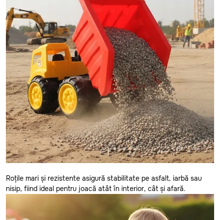
Anenii Noi
Balti
Basarabeasca
Briceni
Roțile mari și rezistente asigură stabilitate pe asfalt, iarbă sau
Cahul
nisip, fiind ideal pentru joacă atât în interior, cât și afară.
CATEGORII
Calarasi
Toate