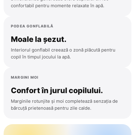
Cantemir
confortabil pentru momente relaxate în apă.
Precomanda
Causeni
Ceadir-Lunga
Sport
PODEA GONFLABILĂ
Chisinau
Moale la șezut.
Teleghidate
Cimislia
Interiorul gonflabil creează o zonă plăcută pentru
Arme
Comrat
copil în timpul jocului la apă.
Criuleni
Muzicale
Donduseni
MARGINI MOI
Mașinuțe
Drochia
Confort în jurul copilului.
Dubasari
Marginile rotunjite și moi completează senzația de
Bucătării
bărcuță prietenoasă pentru zile calde.
Edinet
Modelare
Falesti
Floresti
Figurine Animale