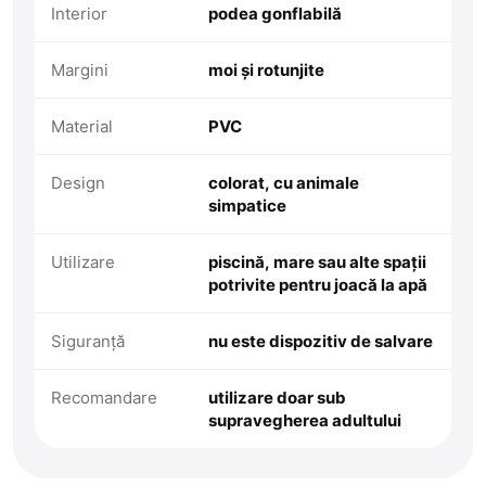
Interior
podea gonflabilă
Margini
moi și rotunjite
Material
PVC
Design
colorat, cu animale
simpatice
Utilizare
piscină, mare sau alte spații
potrivite pentru joacă la apă
Siguranță
nu este dispozitiv de salvare
Recomandare
utilizare doar sub
supravegherea adultului