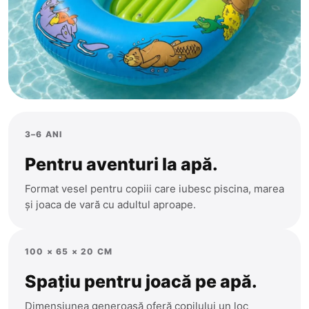
3–6 ANI
Pentru aventuri la apă.
Anenii Noi
Balti
Format vesel pentru copiii care iubesc piscina, marea
și joaca de vară cu adultul aproape.
Basarabeasca
Briceni
100 × 65 × 20 CM
Cahul
CATEGORII
Spațiu pentru joacă pe apă.
Calarasi
Toate
Dimensiunea generoasă oferă copilului un loc