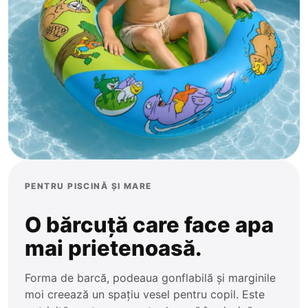
Trenulețe
Ponei
Zornăitoare
Plajă și Piscină
PENTRU PISCINĂ ȘI MARE
O bărcuță care face apa
mai prietenoasă.
Forma de barcă, podeaua gonflabilă și marginile
moi creează un spațiu vesel pentru copil. Este