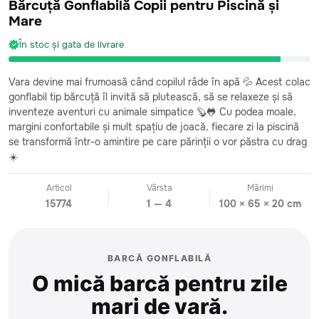
Bărcuță Gonflabilă Copii pentru Piscină și
Mare
În stoc și gata de livrare
Vara devine mai frumoasă când copilul râde în apă 💦 Acest colac
gonflabil tip bărcuță îl invită să plutească, să se relaxeze și să
inventeze aventuri cu animale simpatice 🦫🐸 Cu podea moale,
margini confortabile și mult spațiu de joacă, fiecare zi la piscină
se transformă într-o amintire pe care părinții o vor păstra cu drag
☀️
Articol
Vârsta
Mărimi
15774
1 — 4
100 × 65 × 20 cm
BARCĂ GONFLABILĂ
O mică barcă pentru zile
mari de vară.